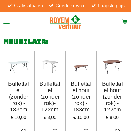
Gratis afhalen
Goede service
Laagste prijs
Ga
direct
naar
de
hoofdinhoud
Meubilair:
Buffettaf
Buffettaf
Buffettaf
Buffettaf
el
el
el hout
el hout
(zonder
(zonder
(zonder
(zonder
rok) -
rok)-
rok) -
rok) -
183cm
122cm
183cm
122cm
€ 10,00
€ 8,00
€ 10,00
€ 8,00