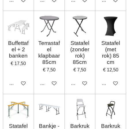
In winkelwagen
In winkelwagen
In winkelwagen
In winkelwag
Buffettaf
Terrastaf
Statafel
Statafel
el + 2
el
(zonder
(met
banken
klapbaar
rok)
rok) 85
85cm
85cm
cm
€ 17,50
€ 7,50
€ 7,50
€ 12,50
In winkelwagen
In winkelwagen
In winkelwagen
In winkelwag
Statafel
Bankje -
Barkruk
Barkruk