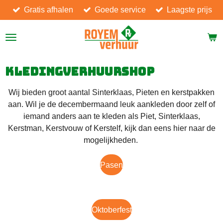
Gratis afhalen
Goede service
Laagste prijs
Ga
direct
naar
de
hoofdinhoud
Kledingverhuurshop
Wij bieden groot aantal Sinterklaas, Pieten en kerstpakken
aan. Wil je de decembermaand leuk aankleden door zelf of
iemand anders aan te kleden als Piet, Sinterklaas,
Kerstman, Kerstvouw of Kerstelf, kijk dan eens hier naar de
mogelijkheden.
Pasen
Oktoberfest