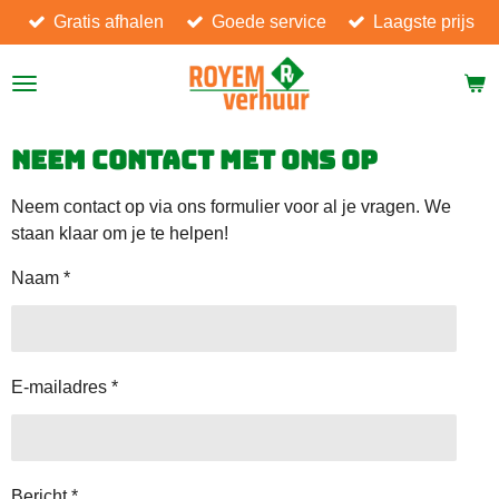
Gratis afhalen
Goede service
Laagste prijs
Ga
direct
naar
de
hoofdinhoud
Neem contact met ons op
Neem contact op via ons formulier voor al je vragen. We
staan klaar om je te helpen!
Naam *
E-mailadres *
Bericht *