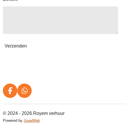
Verzenden
F
W
a
h
c
a
© 2024 - 2026 Royem verhuur
e
t
b
s
Powered by
JouwWeb
o
A