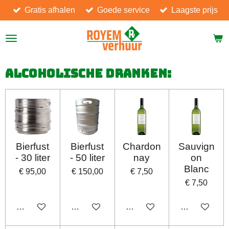
Gratis afhalen
Goede service
Laagste prijs
Ga
direct
naar
de
hoofdinhoud
Alcoholische dranken:
Bierfust
Bierfust
Chardon
Sauvign
- 30 liter
- 50 liter
nay
on
Blanc
€ 95,00
€ 150,00
€ 7,50
€ 7,50
In winkelwagen
In winkelwagen
In winkelwagen
In winkelwag