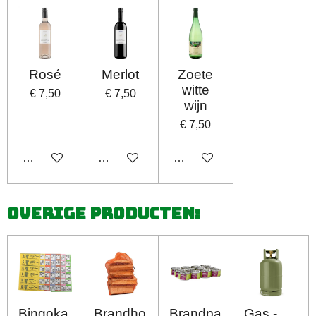
Rosé
Merlot
Zoete
witte
€ 7,50
€ 7,50
wijn
€ 7,50
In winkelwagen
In winkelwagen
In winkelwagen
Overige producten:
Bingoka
Brandho
Brandpa
Gas -