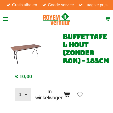
Gratis afhalen
Goede service
Laagste prijs
Ga
direct
naar
de
hoofdinhoud
Buffettafe
l hout
(zonder
rok) - 183cm
€ 10,00
In
winkelwagen