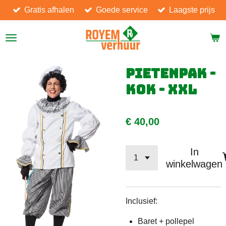
Gratis afhalen
Goede service
Laagste prijs
Ga
direct
naar
de
hoofdinhoud
Pietenpak -
Kok - XXL
€ 40,00
In
winkelwagen
Inclusief:
Baret + pollepel