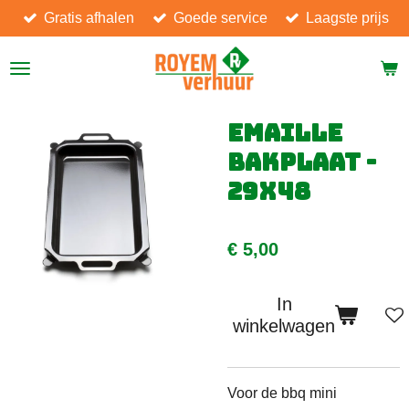
Gratis afhalen
Goede service
Laagste prijs
Ga
direct
naar
de
hoofdinhoud
Emaille
bakplaat -
29x48
€ 5,00
In
winkelwagen
Voor de bbq mini