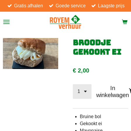
Gratis afhalen
Goede service
Laagste prijs
Ga
direct
naar
de
hoofdinhoud
Broodje
gekookt ei
€ 2,00
In
winkelwagen
Bruine bol
Gekookt ei
Mayonaise