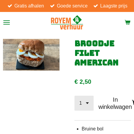
Gratis afhalen
Goede service
Laagste prijs
Ga
direct
naar
de
hoofdinhoud
Broodje
filet
american
€ 2,50
In
winkelwagen
Bruine bol