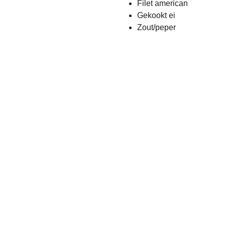
Filet american
Gekookt ei
Zout/peper