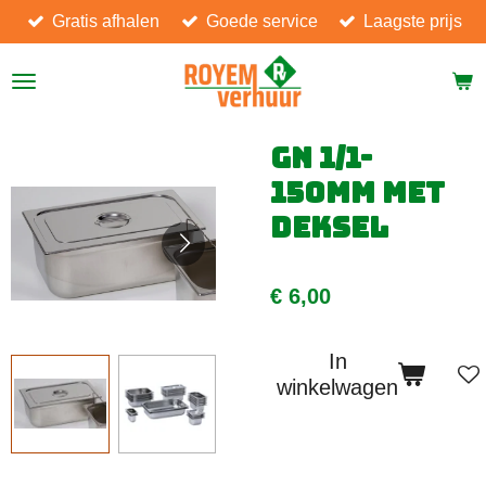
Gratis afhalen
Goede service
Laagste prijs
Ga
direct
naar
de
hoofdinhoud
GN 1/1-
150mm met
deksel
€ 6,00
In
winkelwagen