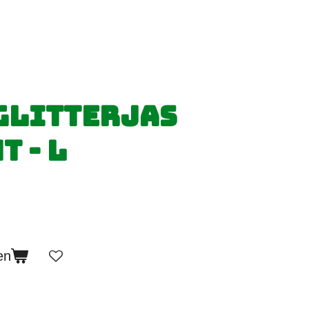
glitterjas
t - L
en