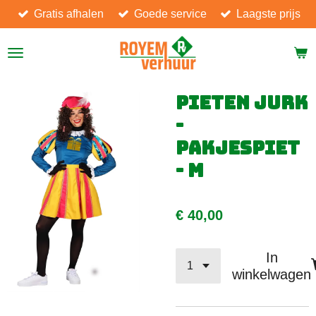
Gratis afhalen
Goede service
Laagste prijs
Ga
direct
naar
de
hoofdinhoud
Pieten jurk
-
Pakjespiet
- M
€ 40,00
In
winkelwagen