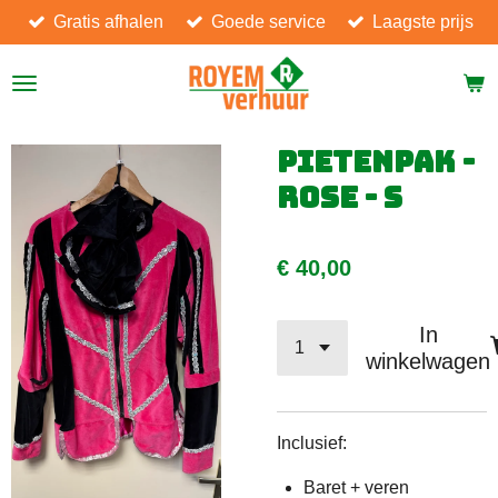
Gratis afhalen
Goede service
Laagste prijs
Ga
direct
naar
de
hoofdinhoud
Pietenpak -
Rose - S
€ 40,00
In
winkelwagen
Inclusief:
Baret + veren