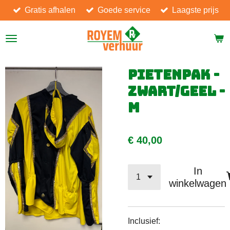
Gratis afhalen
Goede service
Laagste prijs
Ga
direct
naar
de
hoofdinhoud
Pietenpak -
Zwart/geel -
M
€ 40,00
In
winkelwagen
Inclusief: