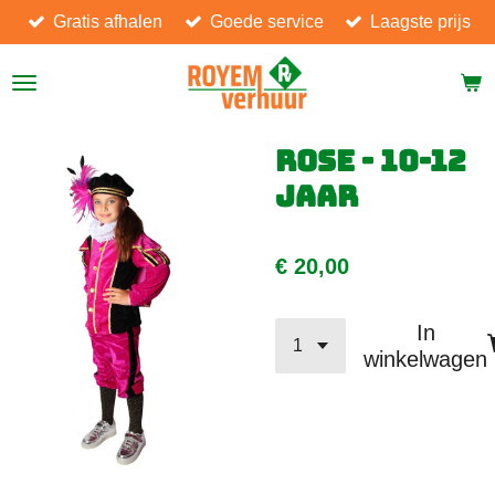
Gratis afhalen
Goede service
Laagste prijs
Ga
direct
naar
de
hoofdinhoud
Rose - 10-12
jaar
€ 20,00
In
winkelwagen