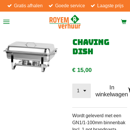
Gratis afhalen
Goede service
Laagste prijs
Ga
direct
naar
de
hoofdinhoud
Chaving
dish
€ 15,00
In
winkelwagen
Wordt geleverd met een
GN1/1-100mm binnenbak
Incl. 1 pot brandpasta