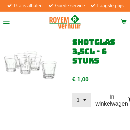
Gratis afhalen
Goede service
Laagste prijs
Ga
direct
naar
de
hoofdinhoud
Shotglas
3,5cl - 6
stuks
€ 1,00
In
winkelwagen