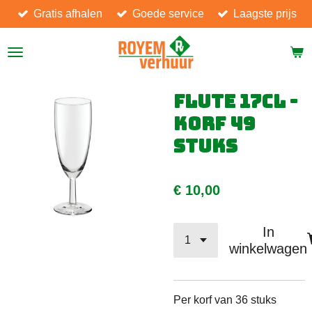
Gratis afhalen
Goede service
Laagste prijs
Ga
direct
naar
de
hoofdinhoud
Flute 17cl -
korf 49
stuks
€ 10,00
In
winkelwagen
Per korf van 36 stuks