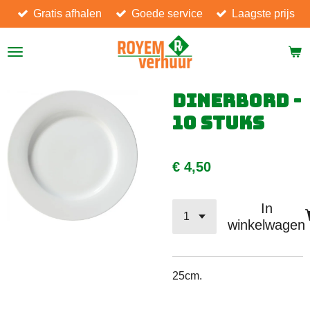
Gratis afhalen
Goede service
Laagste prijs
Ga
direct
naar
de
hoofdinhoud
Dinerbord -
10 stuks
€ 4,50
In
winkelwagen
25cm.